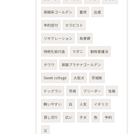
英国系ゴールデン
整体
出産
予約受付
セラピスト
リザクレーション
烏骨鶏
持続化給付金
マダニ
動物愛護法
チワワ
英国プラチナゴールデン
Sweet cottage
大型犬
茨城県
ドッグラン
茨城
ブリーダー
性格
飼いやすい
白
人気
イギリス
貸し切り
広い
子犬
色
予約
父