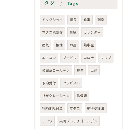
タグ
Tags
ドッグショー
温泉
食事
刺身
マダニ感染症
訓練
カレンダー
病気
相性
お産
熱中症
エアコン
プードル
コロナ
サップ
英国系ゴールデン
整体
出産
予約受付
セラピスト
リザクレーション
烏骨鶏
持続化給付金
マダニ
動物愛護法
チワワ
英国プラチナゴールデン