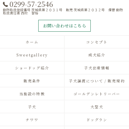
0299-57-2546
動物取扱登録番号 茨城県第２０３１号 販売 茨城県第２０３２号 保管 動物
取扱責任者 西村 智裕
お問い合わせはこちら
ホーム
コンセプト
Sweetgallery
成犬紹介
ショードッグ紹介
子犬出産情報
販売条件
子犬譲渡について / 販売規約
当施設の特徴
ゴールデンレトリーバー
子犬
大型犬
チワワ
ドッグラン