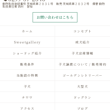
動物取扱登録番号 茨城県第２０３１号 販売 茨城県第２０３２号 保管 動物
取扱責任者 西村 智裕
お問い合わせはこちら
ホーム
コンセプト
Sweetgallery
成犬紹介
ショードッグ紹介
子犬出産情報
販売条件
子犬譲渡について / 販売規約
当施設の特徴
ゴールデンレトリーバー
子犬
大型犬
チワワ
ドッグラン
アクセス
ブログ