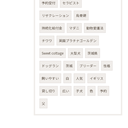
予約受付
セラピスト
リザクレーション
烏骨鶏
持続化給付金
マダニ
動物愛護法
チワワ
英国プラチナゴールデン
Sweet cottage
大型犬
茨城県
ドッグラン
茨城
ブリーダー
性格
飼いやすい
白
人気
イギリス
貸し切り
広い
子犬
色
予約
父