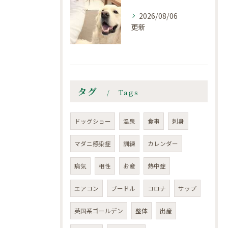
2026/08/06
更新
タグ
Tags
ドッグショー
温泉
食事
刺身
マダニ感染症
訓練
カレンダー
病気
相性
お産
熱中症
エアコン
プードル
コロナ
サップ
英国系ゴールデン
整体
出産