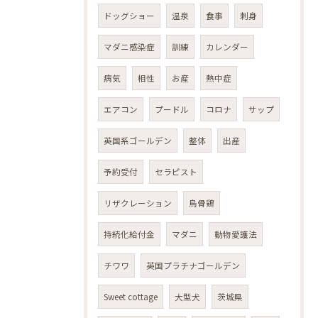
ドッグショー
温泉
食事
刺身
マダニ感染症
訓練
カレンダー
病気
相性
お産
熱中症
エアコン
プードル
コロナ
サップ
英国系ゴールデン
整体
出産
予約受付
セラピスト
リザクレーション
烏骨鶏
持続化給付金
マダニ
動物愛護法
チワワ
英国プラチナゴールデン
Sweet cottage
大型犬
茨城県