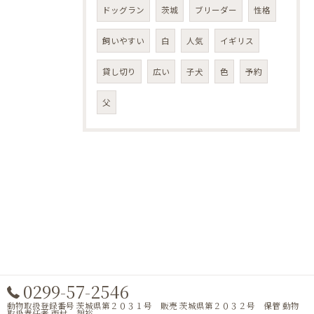
ドッグラン
茨城
ブリーダー
性格
飼いやすい
白
人気
イギリス
貸し切り
広い
子犬
色
予約
父
0299-57-2546
動物取扱登録番号 茨城県第２０３１号 販売 茨城県第２０３２号 保管 動物
取扱責任者 西村 智裕