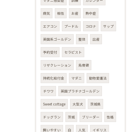
マダニ感染症
訓練
カレンダー
病気
相性
お産
熱中症
エアコン
プードル
コロナ
サップ
英国系ゴールデン
整体
出産
予約受付
セラピスト
リザクレーション
烏骨鶏
持続化給付金
マダニ
動物愛護法
チワワ
英国プラチナゴールデン
Sweet cottage
大型犬
茨城県
ドッグラン
茨城
ブリーダー
性格
飼いやすい
白
人気
イギリス