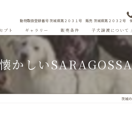
動物取扱登録番号 茨城県第２０３１号 販売 茨城県第２０３２号 保
セプト
ギャラリー
販売条件
子犬譲渡について 
Sweetgallery
懐かしいSARAGOSS
成犬紹介
ショードッグ紹介
子犬出産情報
茨城のブ