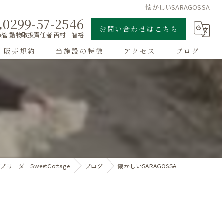
懐かしいSARAGOSSA
0299-57-2546
お問い合わせはこちら
管 動物取扱責任者 西村 智裕
/ 販売規約
当施設の特徴
アクセス
ブログ
ゴールデンレトリーバー
A
子犬
大型犬
チワワ
リーダーSweetCottage
ブログ
懐かしいSARAGOSSA
ドッグラン