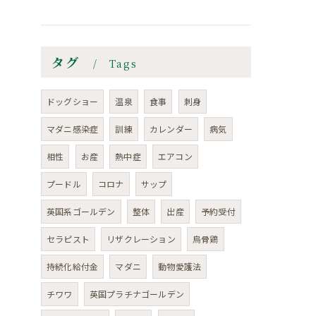
タグ
Tags
ドッグショー
温泉
食事
刺身
マダニ感染症
訓練
カレンダー
病気
相性
お産
熱中症
エアコン
プードル
コロナ
サップ
英国系ゴールデン
整体
出産
予約受付
セラピスト
リザクレーション
烏骨鶏
持続化給付金
マダニ
動物愛護法
チワワ
英国プラチナゴールデン