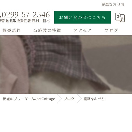
豪華なおせち
0299-57-2546
お問い合わせはこちら
管 動物取扱責任者 西村 智裕
/ 販売規約
当施設の特徴
アクセス
ブログ
ゴールデンレトリーバー
子犬
大型犬
チワワ
茨城のブリーダーSweetCottage
ブログ
豪華なおせち
ドッグラン