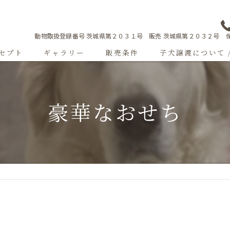
動物取扱登録番号 茨城県第２０３１号 販売 茨城県第２０３２号 保
セプト
ギャラリー
販売条件
子犬譲渡について 
Sweetgallery
豪華なおせち
成犬紹介
ショードッグ紹介
子犬出産情報