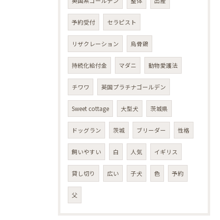
英国系ゴールデン
整体
出産
予約受付
セラピスト
リザクレーション
烏骨鶏
持続化給付金
マダニ
動物愛護法
チワワ
英国プラチナゴールデン
Sweet cottage
大型犬
茨城県
ドッグラン
茨城
ブリーダー
性格
飼いやすい
白
人気
イギリス
貸し切り
広い
子犬
色
予約
父