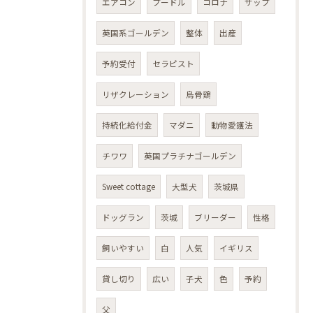
エアコン
プードル
コロナ
サップ
英国系ゴールデン
整体
出産
予約受付
セラピスト
リザクレーション
烏骨鶏
持続化給付金
マダニ
動物愛護法
チワワ
英国プラチナゴールデン
Sweet cottage
大型犬
茨城県
ドッグラン
茨城
ブリーダー
性格
飼いやすい
白
人気
イギリス
貸し切り
広い
子犬
色
予約
父