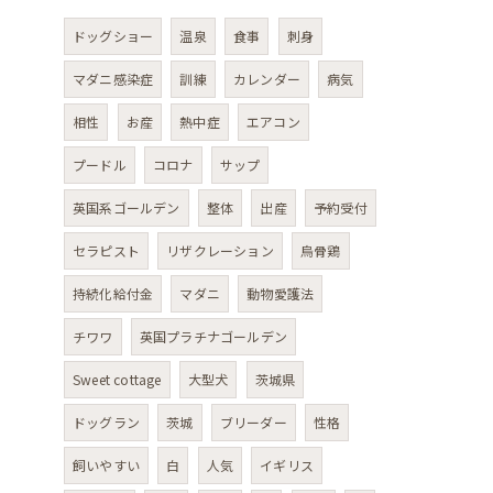
ドッグショー
温泉
食事
刺身
マダニ感染症
訓練
カレンダー
病気
相性
お産
熱中症
エアコン
プードル
コロナ
サップ
英国系ゴールデン
整体
出産
予約受付
セラピスト
リザクレーション
烏骨鶏
持続化給付金
マダニ
動物愛護法
チワワ
英国プラチナゴールデン
Sweet cottage
大型犬
茨城県
ドッグラン
茨城
ブリーダー
性格
飼いやすい
白
人気
イギリス