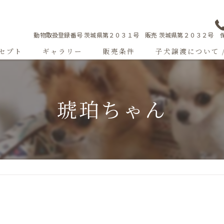
動物取扱登録番号 茨城県第２０３１号 販売 茨城県第２０３２号 保
セプト
ギャラリー
販売条件
子犬譲渡について 
Sweetgallery
琥珀ちゃん
成犬紹介
ショードッグ紹介
子犬出産情報