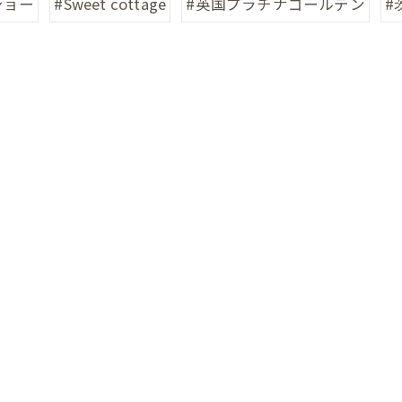
ショー
#Sweet cottage
#英国プラチナゴールデン
#