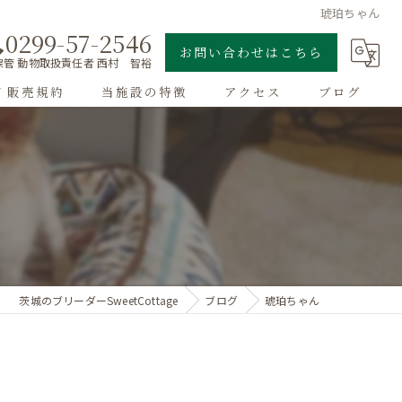
琥珀ちゃん
0299-57-2546
お問い合わせはこちら
管 動物取扱責任者 西村 智裕
/ 販売規約
当施設の特徴
アクセス
ブログ
ゴールデンレトリーバー
子犬
大型犬
チワワ
茨城のブリーダーSweetCottage
ブログ
琥珀ちゃん
ドッグラン