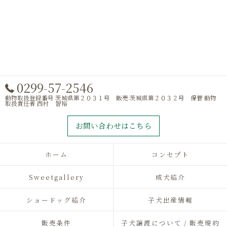
0299-57-2546
動物取扱登録番号 茨城県第２０３１号 販売 茨城県第２０３２号 保管 動物
取扱責任者 西村 智裕
お問い合わせはこちら
ホーム
コンセプト
Sweetgallery
成犬紹介
ショードッグ紹介
子犬出産情報
販売条件
子犬譲渡について / 販売規約