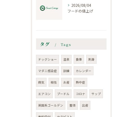
2026/08/04
フードの値上げ
タグ
Tags
ドッグショー
温泉
食事
刺身
マダニ感染症
訓練
カレンダー
病気
相性
お産
熱中症
エアコン
プードル
コロナ
サップ
英国系ゴールデン
整体
出産
予約受付
セラピスト