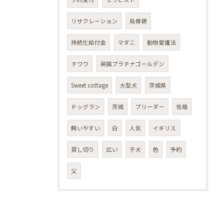
リザクレーション
烏骨鶏
持続化給付金
マダニ
動物愛護法
チワワ
英国プラチナゴールデン
Sweet cottage
大型犬
茨城県
ドッグラン
茨城
ブリーダー
性格
飼いやすい
白
人気
イギリス
貸し切り
広い
子犬
色
予約
父