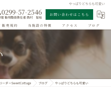
やっぱりどちらも可愛い
0299-57-2546
お問い合わせはこちら
管 動物取扱責任者 西村 智裕
/ 販売規約
当施設の特徴
アクセス
ブログ
ゴールデンレトリーバー
い
子犬
大型犬
チワワ
ーダーSweetCottage
ブログ
やっぱりどちらも可愛い
ドッグラン