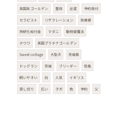
英国系ゴールデン
整体
出産
予約受付
セラピスト
リザクレーション
烏骨鶏
持続化給付金
マダニ
動物愛護法
チワワ
英国プラチナゴールデン
Sweet cottage
大型犬
茨城県
ドッグラン
茨城
ブリーダー
性格
飼いやすい
白
人気
イギリス
貸し切り
広い
子犬
色
予約
父