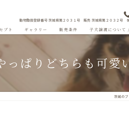
動物取扱登録番号 茨城県第２０３１号 販売 茨城県第２０３２号 保
セプト
ギャラリー
販売条件
子犬譲渡について 
Sweetgallery
やっぱりどちらも可愛
成犬紹介
ショードッグ紹介
子犬出産情報
茨城のブリ