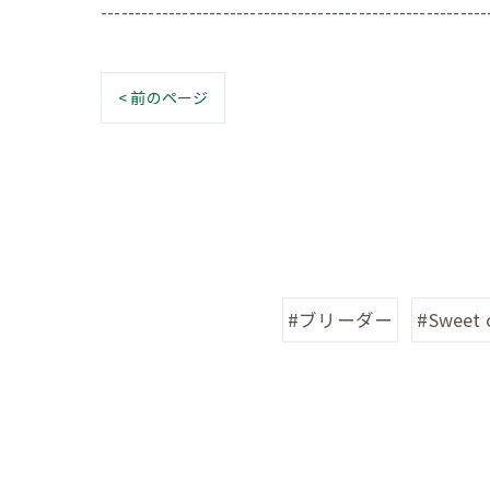
---------------------------------------------------------
< 前のページ
#ブリーダー
#Sweet 