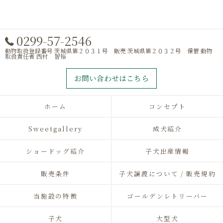
0299-57-2546
動物取扱登録番号 茨城県第２０３１号 販売 茨城県第２０３２号 保管 動物
取扱責任者 西村 智裕
お問い合わせはこちら
ホーム
コンセプト
Sweetgallery
成犬紹介
ショードッグ紹介
子犬出産情報
販売条件
子犬譲渡について / 販売規約
当施設の特徴
ゴールデンレトリーバー
子犬
大型犬