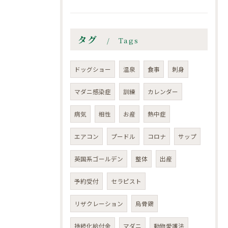
タグ
Tags
ドッグショー
温泉
食事
刺身
マダニ感染症
訓練
カレンダー
病気
相性
お産
熱中症
エアコン
プードル
コロナ
サップ
英国系ゴールデン
整体
出産
予約受付
セラピスト
リザクレーション
烏骨鶏
持続化給付金
マダニ
動物愛護法