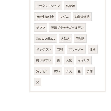
リザクレーション
烏骨鶏
持続化給付金
マダニ
動物愛護法
チワワ
英国プラチナゴールデン
Sweet cottage
大型犬
茨城県
ドッグラン
茨城
ブリーダー
性格
飼いやすい
白
人気
イギリス
貸し切り
広い
子犬
色
予約
父