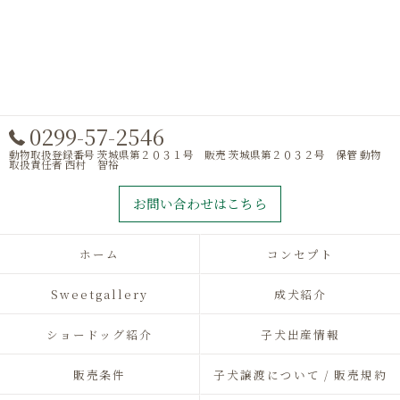
0299-57-2546
動物取扱登録番号 茨城県第２０３１号 販売 茨城県第２０３２号 保管 動物
取扱責任者 西村 智裕
お問い合わせはこちら
ホーム
コンセプト
Sweetgallery
成犬紹介
ショードッグ紹介
子犬出産情報
販売条件
子犬譲渡について / 販売規約