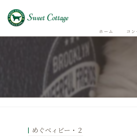
ホーム
コン
めぐベィビー・２