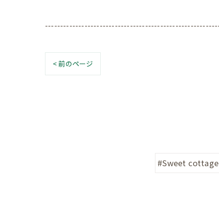
---------------------------------------------------------
< 前のページ
#Sweet cottage