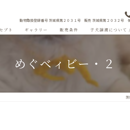
動物取扱登録番号 茨城県第２０３１号 販売 茨城県第２０３２号 保
セプト
ギャラリー
販売条件
子犬譲渡について 
Sweetgallery
めぐベィビー・２
成犬紹介
ショードッグ紹介
子犬出産情報
茨