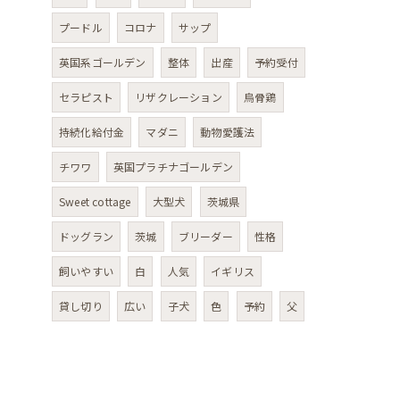
プードル
コロナ
サップ
英国系ゴールデン
整体
出産
予約受付
セラピスト
リザクレーション
烏骨鶏
持続化給付金
マダニ
動物愛護法
チワワ
英国プラチナゴールデン
Sweet cottage
大型犬
茨城県
ドッグラン
茨城
ブリーダー
性格
飼いやすい
白
人気
イギリス
貸し切り
広い
子犬
色
予約
父