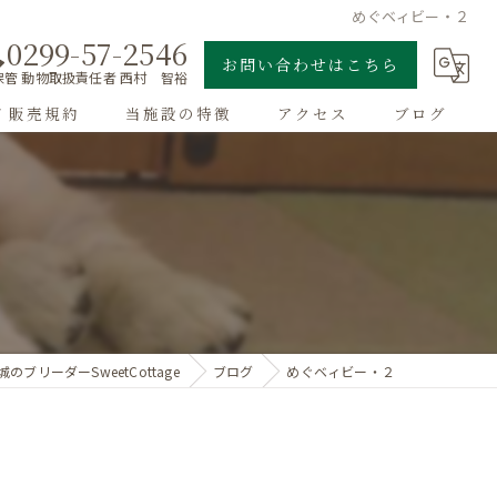
めぐベィビー・２
0299-57-2546
お問い合わせはこちら
管 動物取扱責任者 西村 智裕
/ 販売規約
当施設の特徴
アクセス
ブログ
ゴールデンレトリーバー
子犬
大型犬
チワワ
城のブリーダーSweetCottage
ブログ
めぐベィビー・２
ドッグラン