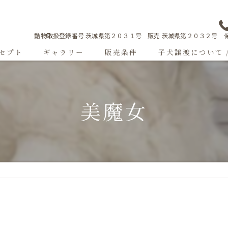
動物取扱登録番号 茨城県第２０３１号 販売 茨城県第２０３２号 保
セプト
ギャラリー
販売条件
子犬譲渡について 
Sweetgallery
美魔女
成犬紹介
ショードッグ紹介
子犬出産情報