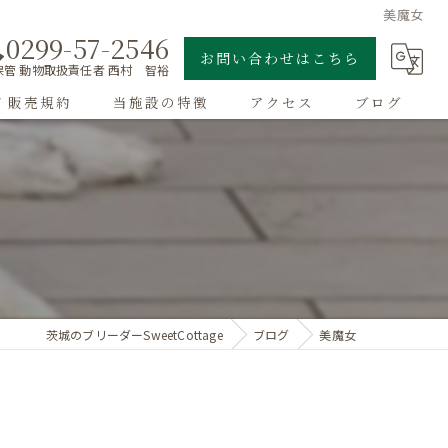
美魔女
0299-57-2546
お問い合わせはこちら
管 動物取扱責任者 西村 智裕
/ 販売規約
当施設の特徴
アクセス
ブログ
ゴールデンレトリーバー
子犬
大型犬
チワワ
茨城のブリーダーSweetCottage
ブログ
美魔女
ドッグラン