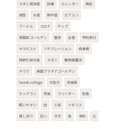
マダニ感染症
訓練
カレンダー
病気
相性
お産
熱中症
エアコン
プードル
コロナ
サップ
英国系ゴールデン
整体
出産
予約受付
セラピスト
リザクレーション
烏骨鶏
持続化給付金
マダニ
動物愛護法
チワワ
英国プラチナゴールデン
Sweet cottage
大型犬
茨城県
ドッグラン
茨城
ブリーダー
性格
飼いやすい
白
人気
イギリス
貸し切り
広い
子犬
色
予約
父