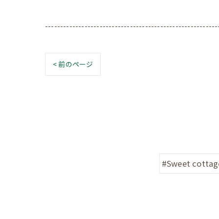
---------------------------------------------------------
< 前のページ
#Sweet cottag