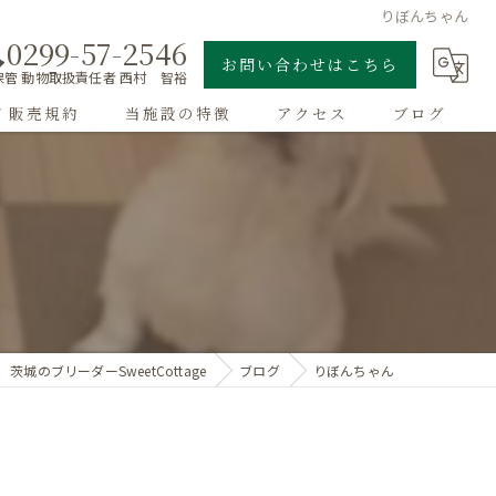
りぼんちゃん
0299-57-2546
お問い合わせはこちら
管 動物取扱責任者 西村 智裕
/ 販売規約
当施設の特徴
アクセス
ブログ
ゴールデンレトリーバー
子犬
大型犬
チワワ
茨城のブリーダーSweetCottage
ブログ
りぼんちゃん
ドッグラン