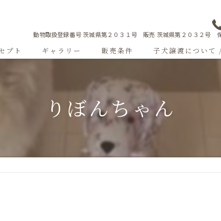
動物取扱登録番号 茨城県第２０３１号 販売 茨城県第２０３２号 保
セプト
ギャラリー
販売条件
子犬譲渡について 
Sweetgallery
りぼんちゃん
成犬紹介
ショードッグ紹介
子犬出産情報