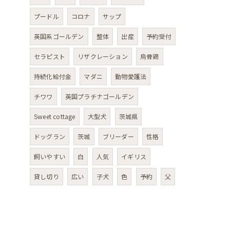
プードル
コロナ
サップ
英国系ゴールデン
整体
出産
予約受付
セラピスト
リザクレーション
烏骨鶏
持続化給付金
マダニ
動物愛護法
チワワ
英国プラチナゴールデン
Sweet cottage
大型犬
茨城県
ドッグラン
茨城
ブリーダー
性格
飼いやすい
白
人気
イギリス
貸し切り
広い
子犬
色
予約
父