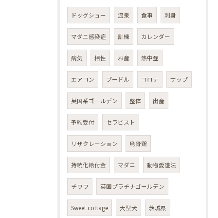
ドッグショー
温泉
食事
刺身
マダニ感染症
訓練
カレンダー
病気
相性
お産
熱中症
エアコン
プードル
コロナ
サップ
英国系ゴールデン
整体
出産
予約受付
セラピスト
リザクレーション
烏骨鶏
持続化給付金
マダニ
動物愛護法
チワワ
英国プラチナゴールデン
Sweet cottage
大型犬
茨城県