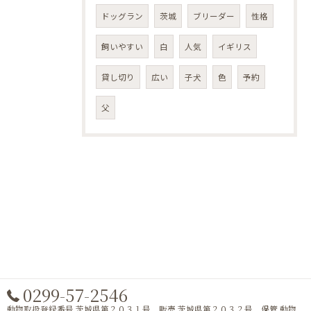
ドッグラン
茨城
ブリーダー
性格
飼いやすい
白
人気
イギリス
貸し切り
広い
子犬
色
予約
父
0299-57-2546
動物取扱登録番号 茨城県第２０３１号 販売 茨城県第２０３２号 保管 動物