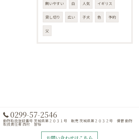
飼いやすい
白
人気
イギリス
貸し切り
広い
子犬
色
予約
父
0299-57-2546
動物取扱登録番号 茨城県第２０３１号 販売 茨城県第２０３２号 保管 動物
取扱責任者 西村 智裕
お問い合わせはこちら