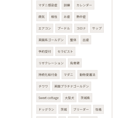
マダニ感染症
訓練
カレンダー
病気
相性
お産
熱中症
エアコン
プードル
コロナ
サップ
英国系ゴールデン
整体
出産
予約受付
セラピスト
リザクレーション
烏骨鶏
持続化給付金
マダニ
動物愛護法
チワワ
英国プラチナゴールデン
Sweet cottage
大型犬
茨城県
ドッグラン
茨城
ブリーダー
性格