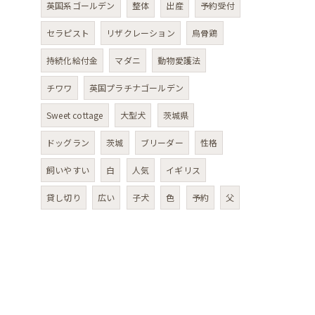
英国系ゴールデン
整体
出産
予約受付
セラピスト
リザクレーション
烏骨鶏
持続化給付金
マダニ
動物愛護法
チワワ
英国プラチナゴールデン
Sweet cottage
大型犬
茨城県
ドッグラン
茨城
ブリーダー
性格
飼いやすい
白
人気
イギリス
貸し切り
広い
子犬
色
予約
父