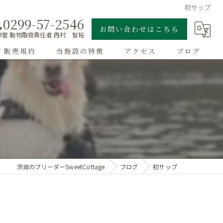
初サップ
0299-57-2546
お問い合わせはこちら
管 動物取扱責任者 西村 智裕
/ 販売規約
当施設の特徴
アクセス
ブログ
ゴールデンレトリーバー
子犬
大型犬
チワワ
茨城のブリーダーSweetCottage
ブログ
初サップ
ドッグラン