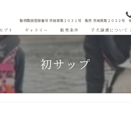
動物取扱登録番号 茨城県第２０３１号 販売 茨城県第２０３２号 保
セプト
ギャラリー
販売条件
子犬譲渡について 
Sweetgallery
初サップ
成犬紹介
ショードッグ紹介
子犬出産情報