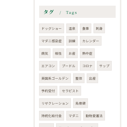
タグ
Tags
ドッグショー
温泉
食事
刺身
マダニ感染症
訓練
カレンダー
病気
相性
お産
熱中症
エアコン
プードル
コロナ
サップ
英国系ゴールデン
整体
出産
予約受付
セラピスト
リザクレーション
烏骨鶏
持続化給付金
マダニ
動物愛護法