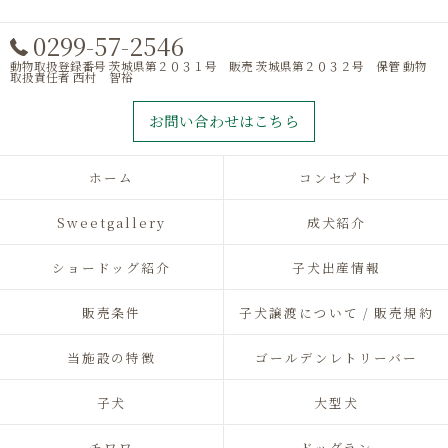
0299-57-2546
動物取扱登録番号 茨城県第２０３１号 販売 茨城県第２０３２号 保管 動物
取扱責任者 西村 智裕
お問い合わせはこちら
ホーム
コンセプト
Sweetgallery
成犬紹介
ショードッグ紹介
子犬出産情報
販売条件
子犬譲渡について / 販売規約
当施設の特徴
ゴールデンレトリーバー
子犬
大型犬
チワワ
ドッグラン