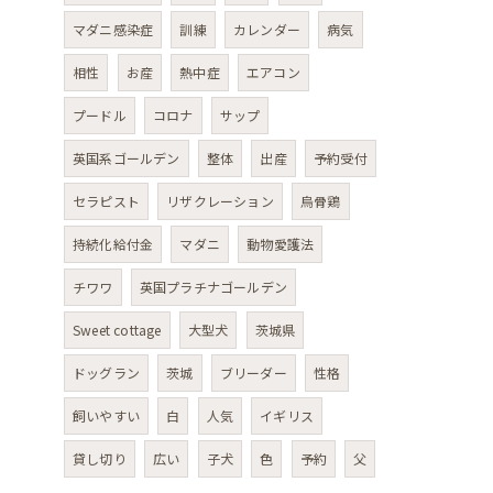
マダニ感染症
訓練
カレンダー
病気
相性
お産
熱中症
エアコン
プードル
コロナ
サップ
英国系ゴールデン
整体
出産
予約受付
セラピスト
リザクレーション
烏骨鶏
持続化給付金
マダニ
動物愛護法
チワワ
英国プラチナゴールデン
Sweet cottage
大型犬
茨城県
ドッグラン
茨城
ブリーダー
性格
飼いやすい
白
人気
イギリス
貸し切り
広い
子犬
色
予約
父