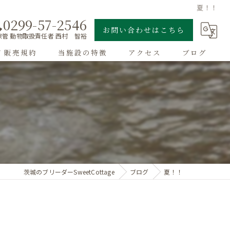
夏！！
0299-57-2546
お問い合わせはこちら
管 動物取扱責任者 西村 智裕
/ 販売規約
当施設の特徴
アクセス
ブログ
ゴールデンレトリーバー
子犬
大型犬
チワワ
茨城のブリーダーSweetCottage
ブログ
夏！！
ドッグラン