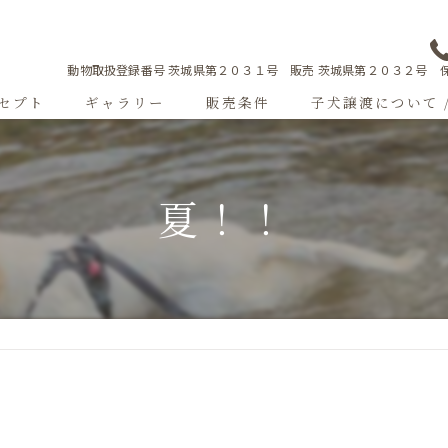
動物取扱登録番号 茨城県第２０３１号 販売 茨城県第２０３２号 保
セプト
ギャラリー
販売条件
子犬譲渡について 
Sweetgallery
夏！！
成犬紹介
ショードッグ紹介
子犬出産情報