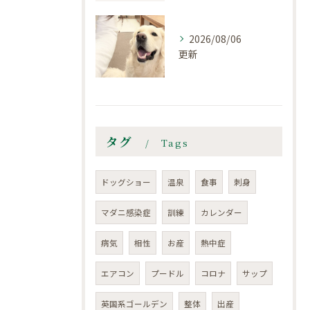
2026/08/06
更新
タグ
Tags
ドッグショー
温泉
食事
刺身
マダニ感染症
訓練
カレンダー
病気
相性
お産
熱中症
エアコン
プードル
コロナ
サップ
英国系ゴールデン
整体
出産