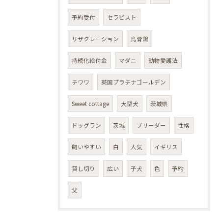
予約受付
セラピスト
リザクレーション
烏骨鶏
持続化給付金
マダニ
動物愛護法
チワワ
英国プラチナゴールデン
Sweet cottage
大型犬
茨城県
ドッグラン
茨城
ブリーダー
性格
飼いやすい
白
人気
イギリス
貸し切り
広い
子犬
色
予約
父