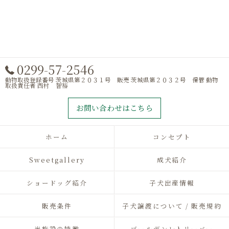
0299-57-2546
動物取扱登録番号 茨城県第２０３１号 販売 茨城県第２０３２号 保管 動物
取扱責任者 西村 智裕
お問い合わせはこちら
ホーム
コンセプト
Sweetgallery
成犬紹介
ショードッグ紹介
子犬出産情報
販売条件
子犬譲渡について / 販売規約
当施設の特徴
ゴールデンレトリーバー