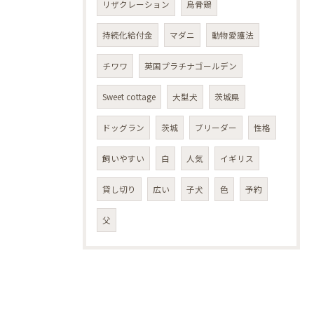
リザクレーション
烏骨鶏
持続化給付金
マダニ
動物愛護法
チワワ
英国プラチナゴールデン
Sweet cottage
大型犬
茨城県
ドッグラン
茨城
ブリーダー
性格
飼いやすい
白
人気
イギリス
貸し切り
広い
子犬
色
予約
父