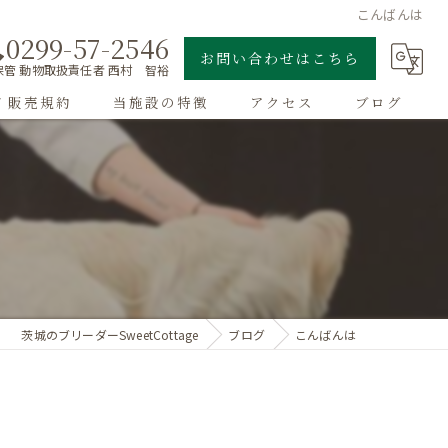
こんばんは
0299-57-2546
お問い合わせはこちら
管 動物取扱責任者 西村 智裕
/ 販売規約
当施設の特徴
アクセス
ブログ
ゴールデンレトリーバー
子犬
大型犬
チワワ
茨城のブリーダーSweetCottage
ブログ
こんばんは
ドッグラン