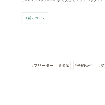
ゴールデンレトリーバー
子犬
大型犬
チワワ
ドッグラン
< 前のページ
#ブリーダー
#出産
#予約受付
#