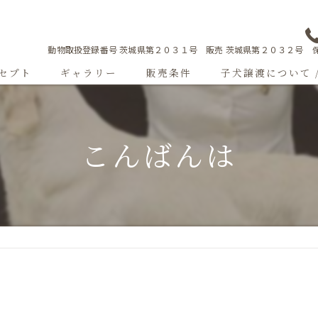
動物取扱登録番号 茨城県第２０３１号 販売 茨城県第２０３２号 保
セプト
ギャラリー
販売条件
子犬譲渡について 
Sweetgallery
こんばんは
成犬紹介
ショードッグ紹介
子犬出産情報