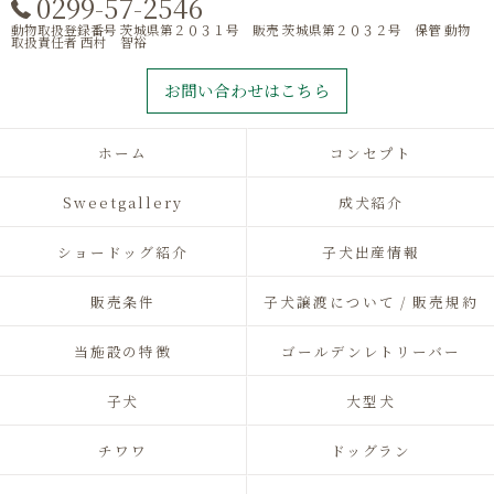
0299-57-2546
動物取扱登録番号 茨城県第２０３１号 販売 茨城県第２０３２号 保管 動物
取扱責任者 西村 智裕
お問い合わせはこちら
ホーム
コンセプト
Sweetgallery
成犬紹介
ショードッグ紹介
子犬出産情報
販売条件
子犬譲渡について / 販売規約
当施設の特徴
ゴールデンレトリーバー
子犬
大型犬
チワワ
ドッグラン