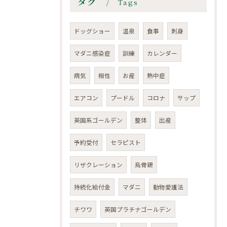
タグ
Tags
ドッグショー
温泉
食事
刺身
マダニ感染症
訓練
カレンダー
病気
相性
お産
熱中症
エアコン
プードル
コロナ
サップ
英国系ゴールデン
整体
出産
予約受付
セラピスト
リザクレーション
烏骨鶏
持続化給付金
マダニ
動物愛護法
チワワ
英国プラチナゴールデン