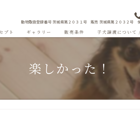
動物取扱登録番号 茨城県第２０３１号 販売 茨城県第２０３２号 保
セプト
ギャラリー
販売条件
子犬譲渡について 
Sweetgallery
楽しかった！
成犬紹介
ショードッグ紹介
子犬出産情報