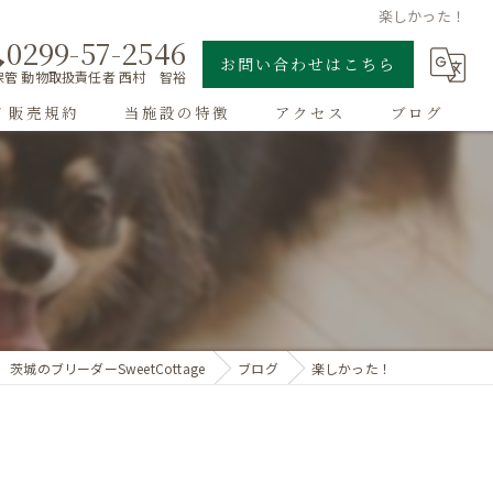
楽しかった！
0299-57-2546
お問い合わせはこちら
管 動物取扱責任者 西村 智裕
/ 販売規約
当施設の特徴
アクセス
ブログ
ゴールデンレトリーバー
子犬
大型犬
チワワ
茨城のブリーダーSweetCottage
ブログ
楽しかった！
ドッグラン