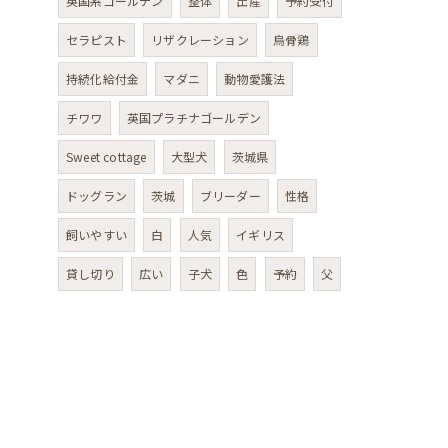
英国系ゴールデン
整体
出産
予約受付
セラピスト
リザクレーション
烏骨鶏
持続化給付金
マダニ
動物愛護法
チワワ
英国プラチナゴールデン
Sweet cottage
大型犬
茨城県
ドッグラン
茨城
ブリーダー
性格
飼いやすい
白
人気
イギリス
貸し切り
広い
子犬
色
予約
父