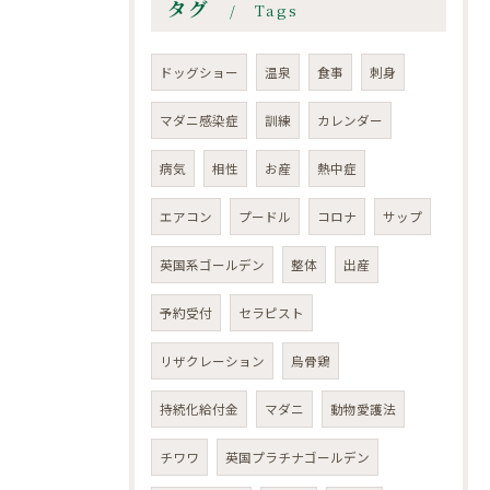
タグ
Tags
ドッグショー
温泉
食事
刺身
マダニ感染症
訓練
カレンダー
病気
相性
お産
熱中症
エアコン
プードル
コロナ
サップ
英国系ゴールデン
整体
出産
予約受付
セラピスト
リザクレーション
烏骨鶏
持続化給付金
マダニ
動物愛護法
チワワ
英国プラチナゴールデン