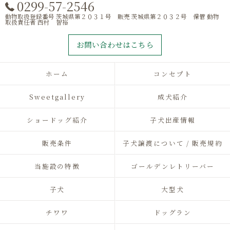
0299-57-2546
動物取扱登録番号 茨城県第２０３１号 販売 茨城県第２０３２号 保管 動物
取扱責任者 西村 智裕
お問い合わせはこちら
ホーム
コンセプト
Sweetgallery
成犬紹介
ショードッグ紹介
子犬出産情報
販売条件
子犬譲渡について / 販売規約
当施設の特徴
ゴールデンレトリーバー
子犬
大型犬
チワワ
ドッグラン