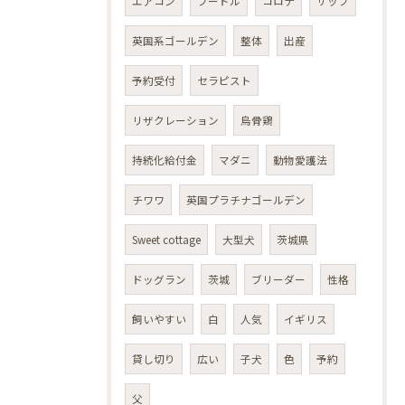
エアコン
プードル
コロナ
サップ
英国系ゴールデン
整体
出産
予約受付
セラピスト
リザクレーション
烏骨鶏
持続化給付金
マダニ
動物愛護法
チワワ
英国プラチナゴールデン
Sweet cottage
大型犬
茨城県
ドッグラン
茨城
ブリーダー
性格
飼いやすい
白
人気
イギリス
貸し切り
広い
子犬
色
予約
父