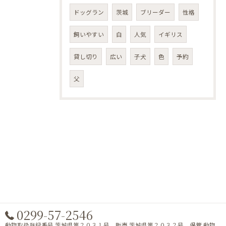
ドッグラン
茨城
ブリーダー
性格
飼いやすい
白
人気
イギリス
貸し切り
広い
子犬
色
予約
父
0299-57-2546
動物取扱登録番号 茨城県第２０３１号 販売 茨城県第２０３２号 保管 動物