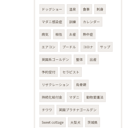
ドッグショー
温泉
食事
刺身
マダニ感染症
訓練
カレンダー
病気
相性
お産
熱中症
エアコン
プードル
コロナ
サップ
英国系ゴールデン
整体
出産
予約受付
セラピスト
リザクレーション
烏骨鶏
持続化給付金
マダニ
動物愛護法
チワワ
英国プラチナゴールデン
Sweet cottage
大型犬
茨城県