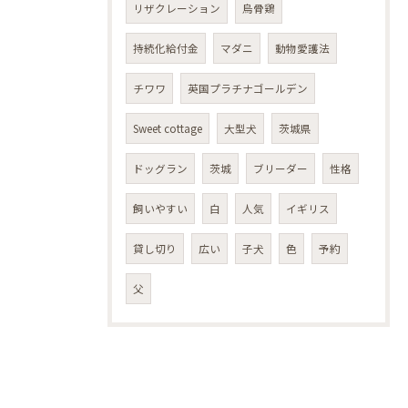
リザクレーション
烏骨鶏
持続化給付金
マダニ
動物愛護法
チワワ
英国プラチナゴールデン
Sweet cottage
大型犬
茨城県
ドッグラン
茨城
ブリーダー
性格
飼いやすい
白
人気
イギリス
貸し切り
広い
子犬
色
予約
父