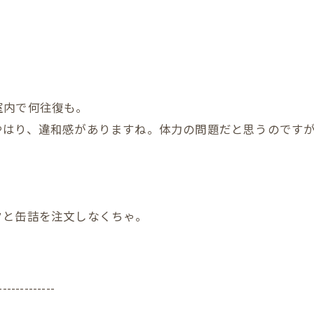
室内で何往復も。
やはり、違和感がありますね。体力の問題だと思うのです
クと缶詰を注文しなくちゃ。
-------------