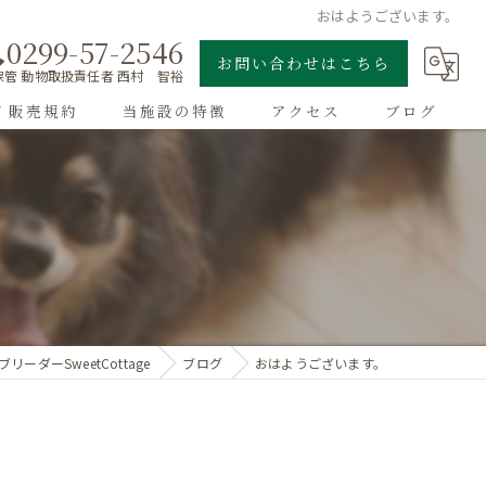
おはようございます。
0299-57-2546
お問い合わせはこちら
管 動物取扱責任者 西村 智裕
/ 販売規約
当施設の特徴
アクセス
ブログ
ゴールデンレトリーバー
子犬
大型犬
チワワ
リーダーSweetCottage
ブログ
おはようございます。
ドッグラン