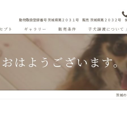
動物取扱登録番号 茨城県第２０３１号 販売 茨城県第２０３２号 保
セプト
ギャラリー
販売条件
子犬譲渡について 
Sweetgallery
おはようございます。
成犬紹介
ショードッグ紹介
子犬出産情報
茨城のブ