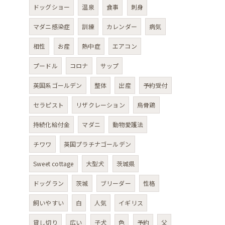
ドッグショー
温泉
食事
刺身
マダニ感染症
訓練
カレンダー
病気
相性
お産
熱中症
エアコン
プードル
コロナ
サップ
英国系ゴールデン
整体
出産
予約受付
セラピスト
リザクレーション
烏骨鶏
持続化給付金
マダニ
動物愛護法
チワワ
英国プラチナゴールデン
Sweet cottage
大型犬
茨城県
ドッグラン
茨城
ブリーダー
性格
飼いやすい
白
人気
イギリス
貸し切り
広い
子犬
色
予約
父