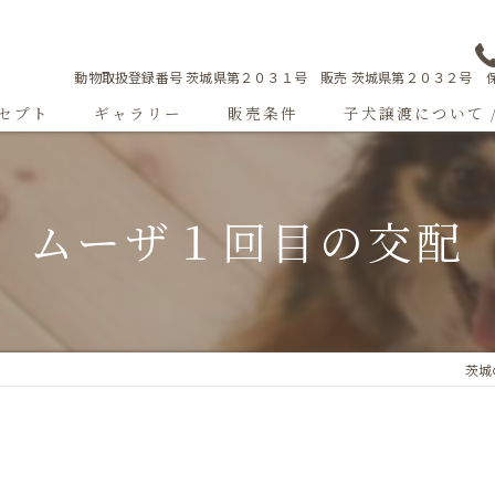
動物取扱登録番号 茨城県第２０３１号 販売 茨城県第２０３２号 保
セプト
ギャラリー
販売条件
子犬譲渡について 
Sweetgallery
ムーザ１回目の交配
成犬紹介
ショードッグ紹介
子犬出産情報
茨城の