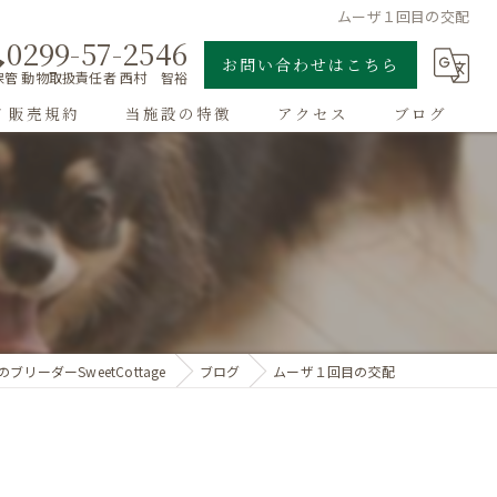
ムーザ１回目の交配
0299-57-2546
お問い合わせはこちら
管 動物取扱責任者 西村 智裕
/ 販売規約
当施設の特徴
アクセス
ブログ
ゴールデンレトリーバー
子犬
大型犬
チワワ
ブリーダーSweetCottage
ブログ
ムーザ１回目の交配
ドッグラン