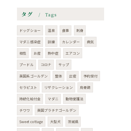
タグ
Tags
ドッグショー
温泉
食事
刺身
マダニ感染症
訓練
カレンダー
病気
相性
お産
熱中症
エアコン
プードル
コロナ
サップ
英国系ゴールデン
整体
出産
予約受付
セラピスト
リザクレーション
烏骨鶏
持続化給付金
マダニ
動物愛護法
チワワ
英国プラチナゴールデン
Sweet cottage
大型犬
茨城県