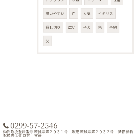
飼いやすい
白
人気
イギリス
貸し切り
広い
子犬
色
予約
父
0299-57-2546
動物取扱登録番号 茨城県第２０３１号 販売 茨城県第２０３２号 保管 動物
取扱責任者 西村 智裕