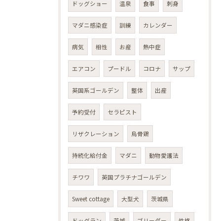
ドッグショー
温泉
食事
刺身
マダニ感染症
訓練
カレンダー
病気
相性
お産
熱中症
エアコン
プードル
コロナ
サップ
英国系ゴールデン
整体
出産
予約受付
セラピスト
リザクレーション
烏骨鶏
持続化給付金
マダニ
動物愛護法
チワワ
英国プラチナゴールデン
Sweet cottage
大型犬
茨城県
ドッグラン
茨城
ブリーダー
性格