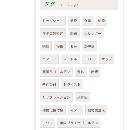
タグ
Tags
ドッグショー
温泉
食事
刺身
マダニ感染症
訓練
カレンダー
病気
相性
お産
熱中症
エアコン
プードル
コロナ
サップ
英国系ゴールデン
整体
出産
予約受付
セラピスト
リザクレーション
烏骨鶏
持続化給付金
マダニ
動物愛護法
チワワ
英国プラチナゴールデン