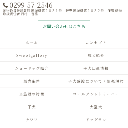
0299-57-2546
動物取扱登録番号 茨城県第２０３１号 販売 茨城県第２０３２号 保管 動物
取扱責任者 西村 智裕
お問い合わせはこちら
ホーム
コンセプト
Sweetgallery
成犬紹介
ショードッグ紹介
子犬出産情報
販売条件
子犬譲渡について / 販売規約
当施設の特徴
ゴールデンレトリーバー
子犬
大型犬
チワワ
ドッグラン