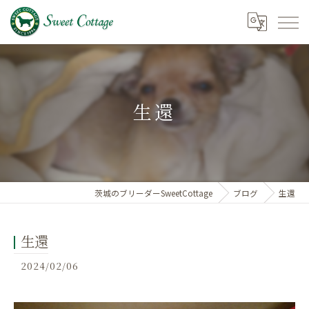
生還
茨城のブリーダーSweetCottage
ブログ
生還
生還
2024/02/06