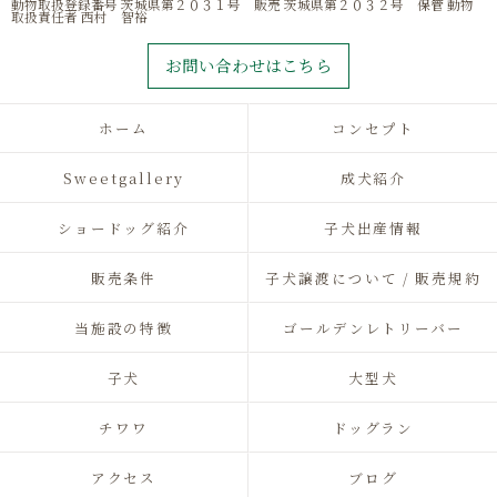
動物取扱登録番号 茨城県第２０３１号 販売 茨城県第２０３２号 保管 動物
取扱責任者 西村 智裕
お問い合わせはこちら
ホーム
コンセプト
Sweetgallery
成犬紹介
ショードッグ紹介
子犬出産情報
販売条件
子犬譲渡について / 販売規約
当施設の特徴
ゴールデンレトリーバー
子犬
大型犬
チワワ
ドッグラン
アクセス
ブログ