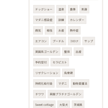
ドッグショー
温泉
食事
刺身
マダニ感染症
訓練
カレンダー
病気
相性
お産
熱中症
エアコン
プードル
コロナ
サップ
英国系ゴールデン
整体
出産
予約受付
セラピスト
リザクレーション
烏骨鶏
持続化給付金
マダニ
動物愛護法
チワワ
英国プラチナゴールデン
Sweet cottage
大型犬
茨城県