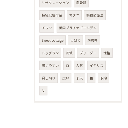
リザクレーション
烏骨鶏
持続化給付金
マダニ
動物愛護法
チワワ
英国プラチナゴールデン
Sweet cottage
大型犬
茨城県
ドッグラン
茨城
ブリーダー
性格
飼いやすい
白
人気
イギリス
貸し切り
広い
子犬
色
予約
父