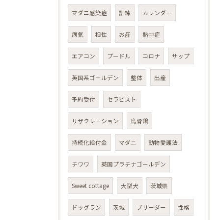
マダニ感染症
訓練
カレンダー
病気
相性
お産
熱中症
エアコン
プードル
コロナ
サップ
英国系ゴールデン
整体
出産
予約受付
セラピスト
リザクレーション
烏骨鶏
持続化給付金
マダニ
動物愛護法
チワワ
英国プラチナゴールデン
Sweet cottage
大型犬
茨城県
ドッグラン
茨城
ブリーダー
性格