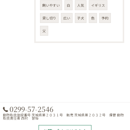
飼いやすい
白
人気
イギリス
貸し切り
広い
子犬
色
予約
父
0299-57-2546
動物取扱登録番号 茨城県第２０３１号 販売 茨城県第２０３２号 保管 動物
取扱責任者 西村 智裕