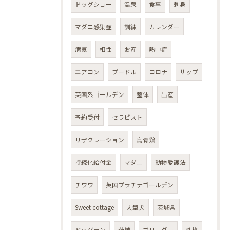
ドッグショー
温泉
食事
刺身
マダニ感染症
訓練
カレンダー
病気
相性
お産
熱中症
エアコン
プードル
コロナ
サップ
英国系ゴールデン
整体
出産
予約受付
セラピスト
リザクレーション
烏骨鶏
持続化給付金
マダニ
動物愛護法
チワワ
英国プラチナゴールデン
Sweet cottage
大型犬
茨城県