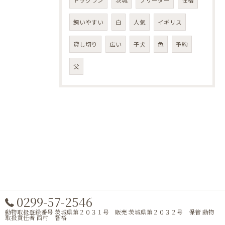
ドッグラン
茨城
ブリーダー
性格
飼いやすい
白
人気
イギリス
貸し切り
広い
子犬
色
予約
父
0299-57-2546
動物取扱登録番号 茨城県第２０３１号 販売 茨城県第２０３２号 保管 動物
取扱責任者 西村 智裕