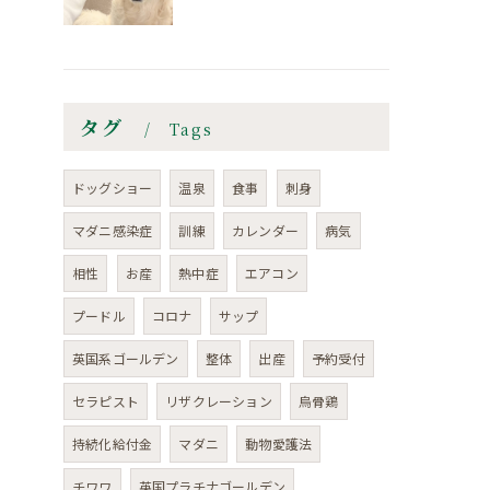
タグ
Tags
ドッグショー
温泉
食事
刺身
マダニ感染症
訓練
カレンダー
病気
相性
お産
熱中症
エアコン
プードル
コロナ
サップ
英国系ゴールデン
整体
出産
予約受付
セラピスト
リザクレーション
烏骨鶏
持続化給付金
マダニ
動物愛護法
チワワ
英国プラチナゴールデン