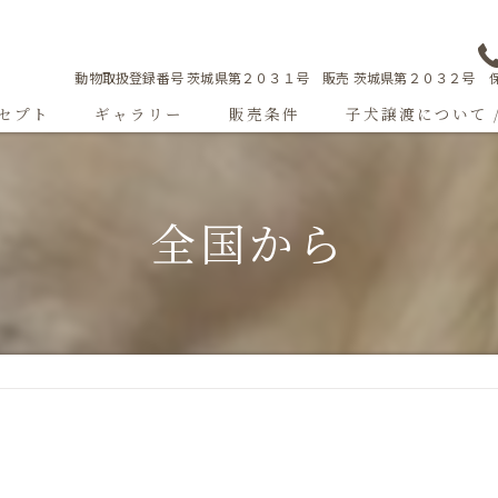
動物取扱登録番号 茨城県第２０３１号 販売 茨城県第２０３２号 保
セプト
ギャラリー
販売条件
子犬譲渡について 
Sweetgallery
全国から
成犬紹介
ショードッグ紹介
子犬出産情報