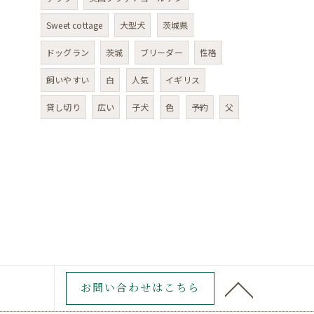
Sweet cottage
大型犬
茨城県
ドッグラン
茨城
ブリーダー
性格
飼いやすい
白
人気
イギリス
貸し切り
広い
子犬
色
予約
父
お問い合わせはこちら