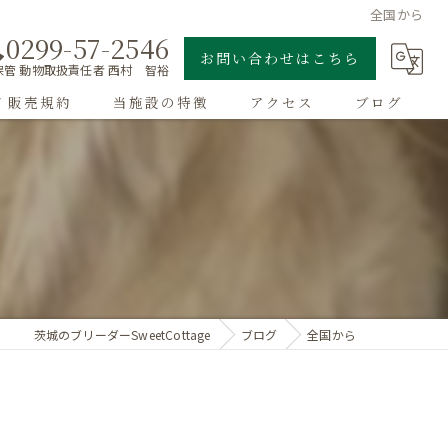
全国から
0299-57-2546
お問い合わせはこちら
管 動物取扱責任者 西村 智裕
/ 販売規約
当施設の特徴
アクセス
ブログ
ゴールデンレトリーバー
子犬
大型犬
チワワ
茨城のブリーダーSweetCottage
ブログ
全国から
ドッグラン