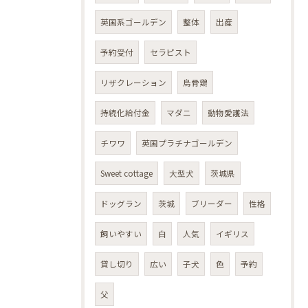
英国系ゴールデン
整体
出産
予約受付
セラピスト
リザクレーション
烏骨鶏
持続化給付金
マダニ
動物愛護法
チワワ
英国プラチナゴールデン
Sweet cottage
大型犬
茨城県
ドッグラン
茨城
ブリーダー
性格
飼いやすい
白
人気
イギリス
貸し切り
広い
子犬
色
予約
父