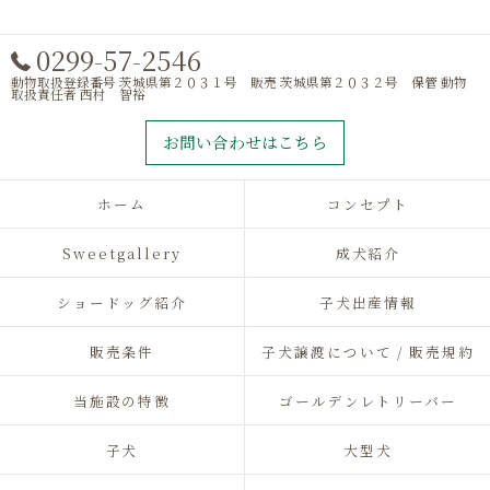
0299-57-2546
動物取扱登録番号 茨城県第２０３１号 販売 茨城県第２０３２号 保管 動物
取扱責任者 西村 智裕
お問い合わせはこちら
ホーム
コンセプト
Sweetgallery
成犬紹介
ショードッグ紹介
子犬出産情報
販売条件
子犬譲渡について / 販売規約
当施設の特徴
ゴールデンレトリーバー
子犬
大型犬