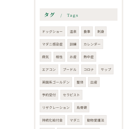
タグ
Tags
ドッグショー
温泉
食事
刺身
マダニ感染症
訓練
カレンダー
病気
相性
お産
熱中症
エアコン
プードル
コロナ
サップ
英国系ゴールデン
整体
出産
予約受付
セラピスト
リザクレーション
烏骨鶏
持続化給付金
マダニ
動物愛護法