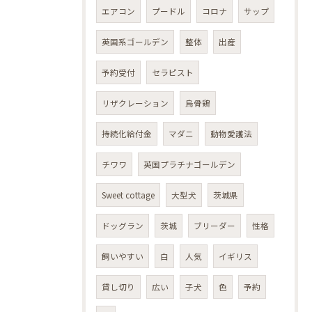
エアコン
プードル
コロナ
サップ
英国系ゴールデン
整体
出産
予約受付
セラピスト
リザクレーション
烏骨鶏
持続化給付金
マダニ
動物愛護法
チワワ
英国プラチナゴールデン
Sweet cottage
大型犬
茨城県
ドッグラン
茨城
ブリーダー
性格
飼いやすい
白
人気
イギリス
貸し切り
広い
子犬
色
予約