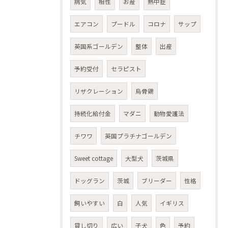
病気
相性
お産
熱中症
エアコン
プードル
コロナ
サップ
英国系ゴールデン
整体
出産
予約受付
セラピスト
リザクレーション
烏骨鶏
持続化給付金
マダニ
動物愛護法
チワワ
英国プラチナゴールデン
Sweet cottage
大型犬
茨城県
ドッグラン
茨城
ブリーダー
性格
飼いやすい
白
人気
イギリス
貸し切り
広い
子犬
色
予約