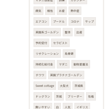
マダニ感染症
訓練
カレンダー
病気
相性
お産
熱中症
エアコン
プードル
コロナ
サップ
英国系ゴールデン
整体
出産
予約受付
セラピスト
リザクレーション
烏骨鶏
持続化給付金
マダニ
動物愛護法
チワワ
英国プラチナゴールデン
Sweet cottage
大型犬
茨城県
ドッグラン
茨城
ブリーダー
性格
飼いやすい
白
人気
イギリス