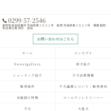
0299-57-2546
動物取扱登録番号 茨城県第２０３１号 販売 茨城県第２０３２号 保管 動物
取扱責任者 西村 智裕
お問い合わせはこちら
ホーム
コンセプト
Sweetgallery
成犬紹介
ショードッグ紹介
子犬出産情報
販売条件
子犬譲渡について / 販売規約
当施設の特徴
ゴールデンレトリーバー
子犬
大型犬