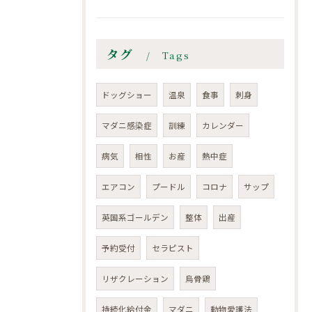
タグ
Tags
ドッグショー
温泉
食事
刺身
マダニ感染症
訓練
カレンダー
病気
相性
お産
熱中症
エアコン
プードル
コロナ
サップ
英国系ゴールデン
整体
出産
予約受付
セラピスト
リザクレーション
烏骨鶏
持続化給付金
マダニ
動物愛護法