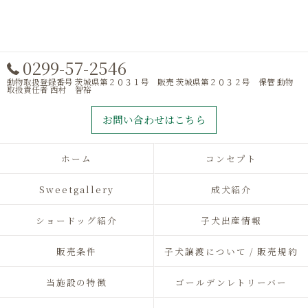
0299-57-2546
動物取扱登録番号 茨城県第２０３１号 販売 茨城県第２０３２号 保管 動物
取扱責任者 西村 智裕
お問い合わせはこちら
ホーム
コンセプト
Sweetgallery
成犬紹介
ショードッグ紹介
子犬出産情報
販売条件
子犬譲渡について / 販売規約
当施設の特徴
ゴールデンレトリーバー