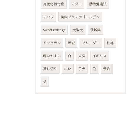
持続化給付金
マダニ
動物愛護法
チワワ
英国プラチナゴールデン
Sweet cottage
大型犬
茨城県
ドッグラン
茨城
ブリーダー
性格
飼いやすい
白
人気
イギリス
貸し切り
広い
子犬
色
予約
父