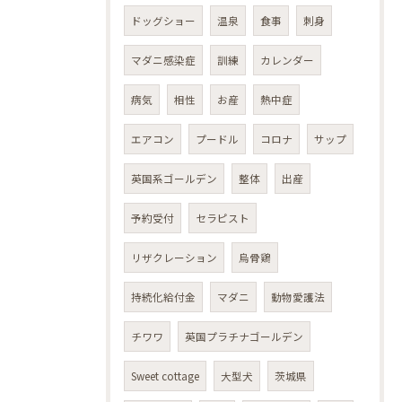
ドッグショー
温泉
食事
刺身
マダニ感染症
訓練
カレンダー
病気
相性
お産
熱中症
エアコン
プードル
コロナ
サップ
英国系ゴールデン
整体
出産
予約受付
セラピスト
リザクレーション
烏骨鶏
持続化給付金
マダニ
動物愛護法
チワワ
英国プラチナゴールデン
Sweet cottage
大型犬
茨城県