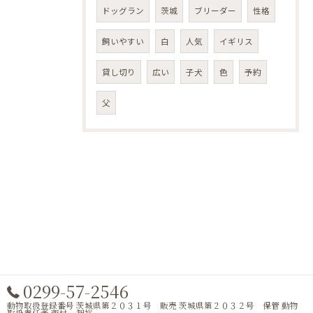
ドッグラン
茨城
ブリーダー
性格
飼いやすい
白
人気
イギリス
貸し切り
広い
子犬
色
予約
父
0299-57-2546
動物取扱登録番号 茨城県第２０３１号 販売 茨城県第２０３２号 保管 動物