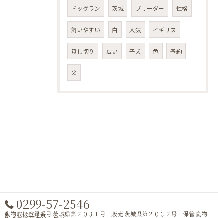
ドッグラン
茨城
ブリーダー
性格
飼いやすい
白
人気
イギリス
貸し切り
広い
子犬
色
予約
父
0299-57-2546
動物取扱登録番号 茨城県第２０３１号 販売 茨城県第２０３２号 保管 動物