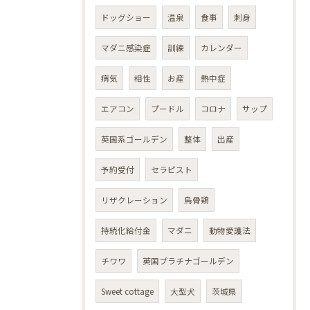
ドッグショー
温泉
食事
刺身
マダニ感染症
訓練
カレンダー
病気
相性
お産
熱中症
エアコン
プードル
コロナ
サップ
英国系ゴールデン
整体
出産
予約受付
セラピスト
リザクレーション
烏骨鶏
持続化給付金
マダニ
動物愛護法
チワワ
英国プラチナゴールデン
Sweet cottage
大型犬
茨城県