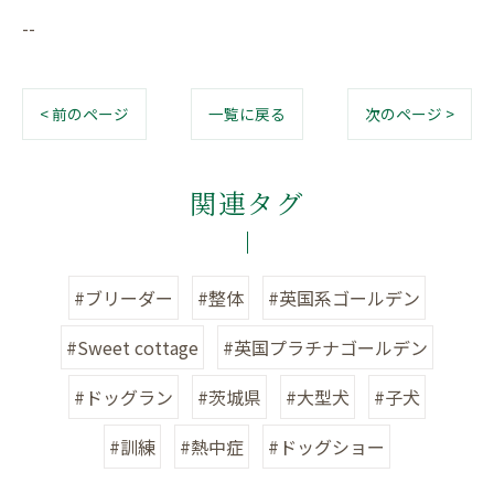
--
< 前のページ
一覧に戻る
次のページ >
関連タグ
#ブリーダー
#整体
#英国系ゴールデン
#Sweet cottage
#英国プラチナゴールデン
#ドッグラン
#茨城県
#大型犬
#子犬
#訓練
#熱中症
#ドッグショー