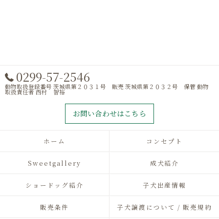
0299-57-2546
動物取扱登録番号 茨城県第２０３１号 販売 茨城県第２０３２号 保管 動物
取扱責任者 西村 智裕
お問い合わせはこちら
ホーム
コンセプト
Sweetgallery
成犬紹介
ショードッグ紹介
子犬出産情報
販売条件
子犬譲渡について / 販売規約