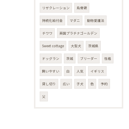
リザクレーション
烏骨鶏
持続化給付金
マダニ
動物愛護法
チワワ
英国プラチナゴールデン
Sweet cottage
大型犬
茨城県
ドッグラン
茨城
ブリーダー
性格
飼いやすい
白
人気
イギリス
貸し切り
広い
子犬
色
予約
父