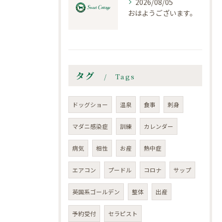
2026/08/05
おはようございます。
タグ
Tags
ドッグショー
温泉
食事
刺身
マダニ感染症
訓練
カレンダー
病気
相性
お産
熱中症
エアコン
プードル
コロナ
サップ
英国系ゴールデン
整体
出産
予約受付
セラピスト